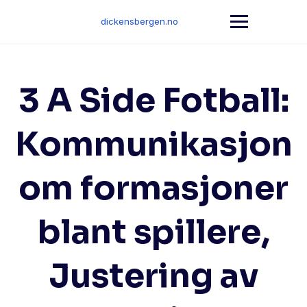
Skip
to
dickensbergen.no
content
3 A Side Fotball:
Kommunikasjon
om formasjoner
blant spillere,
Justering av