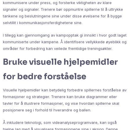
kommunisere under press, og forsterke viktigheten av klare
signaler og signaler. Trenere bør oppmuntre spillerne til å uttrykke
tankene og beslutningene sine under disse øvelsene for å bygge
selvtillit i kommunikasjonsferdighetene sine.
I tillegg kan gjennomgang av kampopptak gi innsikt i hvor godt laget
kommuniserte under kampene. Å identifisere vellykkede øyeblikk og
områder for forbedring kan veilede fremtidige treningsøkter.
Bruke visuelle hjelpemidler
for bedre forståelse
Visuelle hjelpemidler kan betydelig forbedre spillernes forståelse av
formasjoner og strategier. Trenere kan bruke diagrammer eller
tavler for å illustrere formasjoner, og vise hvordan spillerne skal
posisjonere seg i forhold til hverandre og ballen.
Å inkludere teknologi, som videanalyseprogramvare, kan også
hjelpe lag med å visualisere formasjonene sine i aksjon. Denne