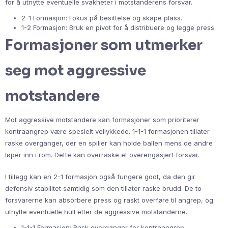
for å utnytte eventuelle svakheter i motstanderens forsvar.
2-1 Formasjon: Fokus på besittelse og skape plass.
1-2 Formasjon: Bruk en pivot for å distribuere og legge press.
Formasjoner som utmerker
seg mot aggressive
motstandere
Mot aggressive motstandere kan formasjoner som prioriterer
kontraangrep være spesielt vellykkede. 1-1-1 formasjonen tillater
raske overganger, der en spiller kan holde ballen mens de andre
løper inn i rom. Dette kan overraske et overengasjert forsvar.
I tillegg kan en 2-1 formasjon også fungere godt, da den gir
defensiv stabilitet samtidig som den tillater raske brudd. De to
forsvarerne kan absorbere press og raskt overføre til angrep, og
utnytte eventuelle hull etter de aggressive motstanderne.
1-1-1 Formasjon: Rask overganger for kontraangrep.