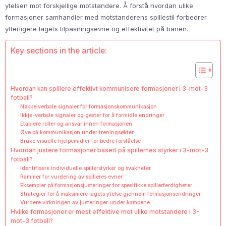
ytelsen mot forskjellige motstandere. Å forstå hvordan ulike
formasjoner samhandler med motstanderens spillestil forbedrer
ytterligere lagets tilpasningsevne og effektivitet på banen.
Key sections in the article:
Hvordan kan spillere effektivt kommunisere formasjoner i 3-mot-3
fotball?
Nøkkelverbale signaler for formasjonskommunikasjon
Ikkje-verbale signaler og gester for å formidle endringer
Etablere roller og ansvar innen formasjonen
Øve på kommunikasjon under treningsøkter
Bruke visuelle hjelpemidler for bedre forståelse
Hvordan justere formasjoner basert på spillernes styrker i 3-mot-3
fotball?
Identifisere individuelle spillerstyrker og svakheter
Rammer for vurdering av spilleres evner
Eksempler på formasjonsjusteringer for spesifikke spillerferdigheter
Strategier for å maksimere lagets ytelse gjennom formasjonsendringer
Vurdere virkningen av justeringer under kampene
Hvilke formasjoner er mest effektive mot ulike motstandere i 3-
mot-3 fotball?