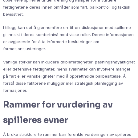
observere spillerne under trening og kamper for å vurdere
ferdighetene deres innen områder som fart, ballkontroll og taktisk
bevissthet.
I tillegg kan det å gjennomføre en-til-en-diskusjoner med spillerne
gi innsikt i deres komfortnivå med visse roller. Denne informasjonen
er avgjørende for å ta informerte beslutninger om
formasjonsjusteringer.
Vanlige styrker kan inkludere dribleferdigheter, pasningsnøyaktighet
eller defensive ferdigheter, mens svakheter kan involvere mangel
på fart eller vanskeligheter med å opprettholde ballbesittelse. Å
forstå disse faktorene muliggjør mer strategisk planlegging av
formasjoner.
Rammer for vurdering av
spilleres evner
Å bruke strukturerte rammer kan forenkle vurderingen av spilleres