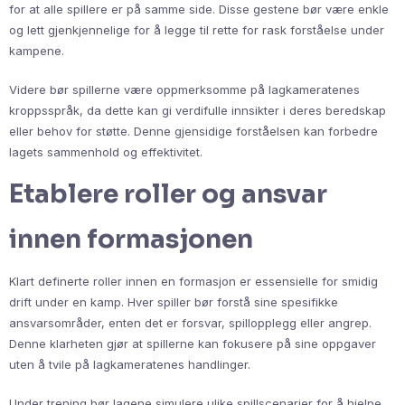
for at alle spillere er på samme side. Disse gestene bør være enkle
og lett gjenkjennelige for å legge til rette for rask forståelse under
kampene.
Videre bør spillerne være oppmerksomme på lagkameratenes
kroppsspråk, da dette kan gi verdifulle innsikter i deres beredskap
eller behov for støtte. Denne gjensidige forståelsen kan forbedre
lagets sammenhold og effektivitet.
Etablere roller og ansvar
innen formasjonen
Klart definerte roller innen en formasjon er essensielle for smidig
drift under en kamp. Hver spiller bør forstå sine spesifikke
ansvarsområder, enten det er forsvar, spillopplegg eller angrep.
Denne klarheten gjør at spillerne kan fokusere på sine oppgaver
uten å tvile på lagkameratenes handlinger.
Under trening bør lagene simulere ulike spillscenarier for å hjelpe