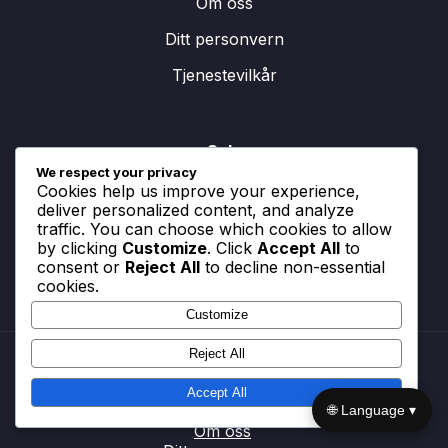
Om oss
Ditt personvern
Tjenestevilkår
Søk
We respect your privacy
Cookies help us improve your experience,
Search
deliver personalized content, and analyze
for:
traffic. You can choose which cookies to allow
by clicking
Customize
. Click
Accept All
to
consent or
Reject All
to decline non-essential
cookies.
Customize
Reject All
Kontakt oss
Accept All
Innstillinger for informasjonskapsler
🌐 Language ▾
Om oss